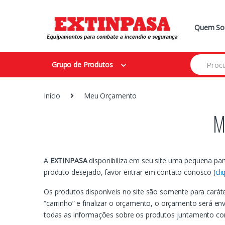
Skip
Skip
Quem S
to
to
navigation
content
Search
Grupo de Produtos
for:
Início
Meu Orçamento
M
A
EXTINPASA
disponibiliza em seu site uma pequena pa
produto desejado, favor entrar em contato conosco (
cli
Os produtos disponíveis no site são somente para caráte
“carrinho” e finalizar o orçamento, o orçamento será e
todas as informações sobre os produtos juntamento co