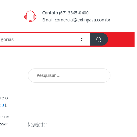
Contato
(67) 3345-0400
Email:
comercial@extinpasa.com.br
Pesquisar
por:
re o
qui
).
ar no
Newsletter
ssar