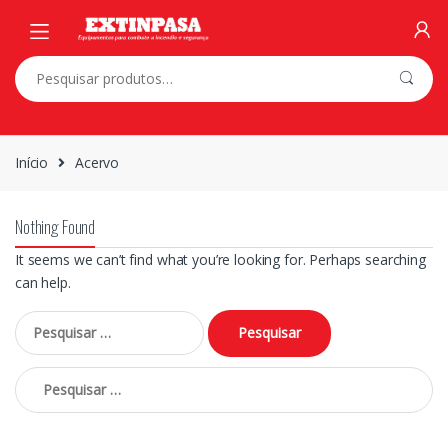
Skip
Skip
to
to
navigation
content
Pesquisar
por:
Início
Acervo
Nothing Found
It seems we can’t find what you’re looking for. Perhaps searching
can help.
Pesquisar
por:
Pesquisar
por: