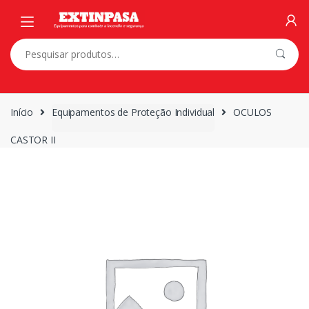
Skip
Skip
to
to
navigation
content
Pesquisar
por:
Início
Equipamentos de Proteção Individual
OCULOS
CASTOR II