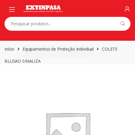
Skip
Skip
to
to
navigation
content
Pesquisar
por:
Início
Equipamentos de Proteção Individual
COLETE
BLUSAO SINALIZA