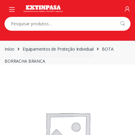
Skip
Skip
to
to
navigation
content
Pesquisar
por:
Início
Equipamentos de Proteção Individual
BOTA
BORRACHA BRANCA