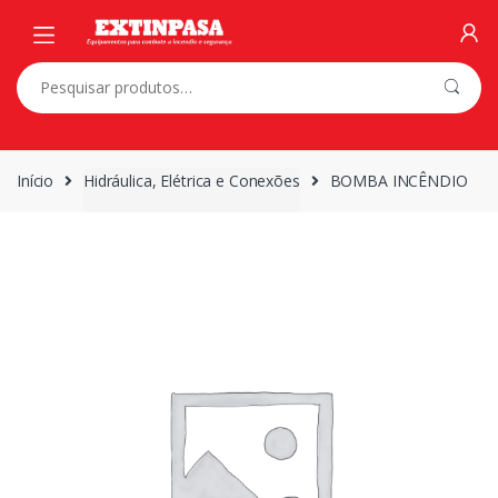
Skip
Skip
to
to
navigation
content
Pesquisar
por:
Início
Hidráulica, Elétrica e Conexões
BOMBA INCÊNDIO