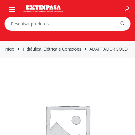
Skip
Skip
to
to
navigation
content
Pesquisar
por:
Início
Hidráulica, Elétrica e Conexões
ADAPTADOR SOLD